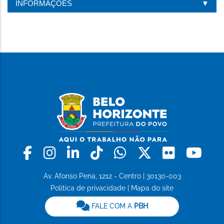
INFORMAÇÕES
Facebook
Instagram
Linkedin
Tiktok
Whatsapp
X
Flickr
Yo
Av. Afonso Pena, 1212 - Centro | 30130-003
Política de privacidade
|
Mapa do site
FALE COM A
PBH