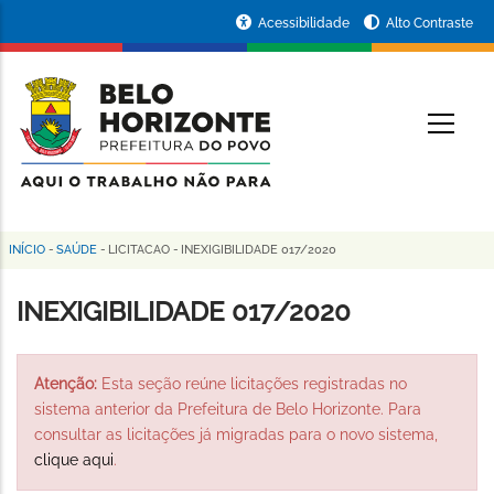
Pular
Portal
Acessibilidade
Alto Contraste
para
da
o
conteúdo
Prefeitura
O
principal
de
Belo
Horizonte
INÍCIO
-
SAÚDE
-
LICITACAO
-
INEXIGIBILIDADE 017/2020
Trilha
de
INEXIGIBILIDADE 017/2020
navegação
Atenção:
Esta seção reúne licitações registradas no
sistema anterior da Prefeitura de Belo Horizonte. Para
consultar as licitações já migradas para o novo sistema,
clique aqui
.