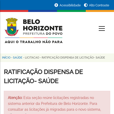
Pular
Portal
Acessibilidade
Alto Contraste
para
da
o
conteúdo
Prefeitura
O
principal
de
Belo
Horizonte
INÍCIO
-
SAÚDE
-
LICITACAO
-
RATIFICAÇÃO DISPENSA DE LICITAÇÃO- SAÚDE
Trilha
de
RATIFICAÇÃO DISPENSA DE
navegação
LICITAÇÃO- SAÚDE
Atenção:
Esta seção reúne licitações registradas no
sistema anterior da Prefeitura de Belo Horizonte. Para
consultar as licitações já migradas para o novo sistema,