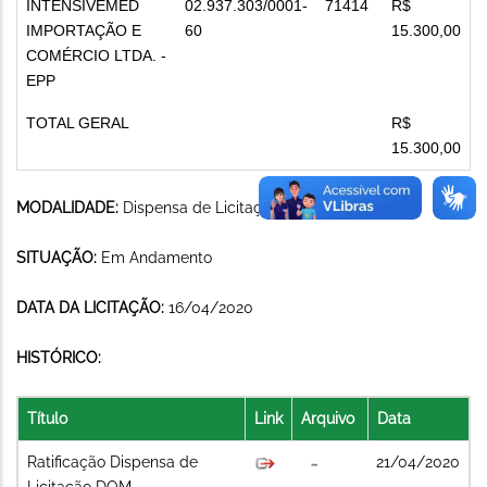
INTENSIVEMED
02.937.303/0001-
71414
R$
IMPORTAÇÃO E
60
15.300,00
COMÉRCIO LTDA. -
EPP
TOTAL GERAL
R$
15.300,00
MODALIDADE:
Dispensa de Licitação
SITUAÇÃO:
Em Andamento
DATA DA LICITAÇÃO:
16/04/2020
HISTÓRICO:
Título
Link
Arquivo
Data
Ratificação Dispensa de
21/04/2020
Licitação DOM