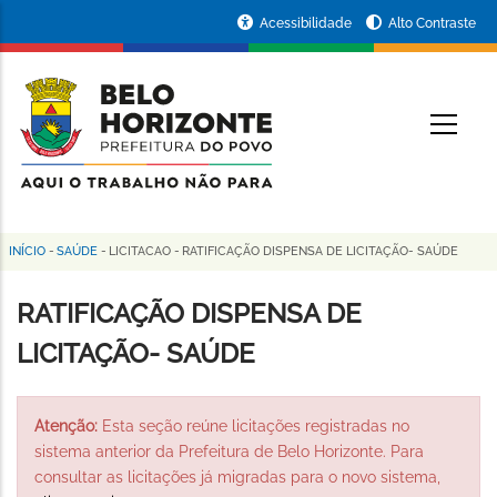
Pular
Portal
Acessibilidade
Alto Contraste
para
da
o
conteúdo
Prefeitura
O
principal
de
Belo
Horizonte
INÍCIO
-
SAÚDE
-
LICITACAO
-
RATIFICAÇÃO DISPENSA DE LICITAÇÃO- SAÚDE
Trilha
de
RATIFICAÇÃO DISPENSA DE
navegação
LICITAÇÃO- SAÚDE
Atenção:
Esta seção reúne licitações registradas no
sistema anterior da Prefeitura de Belo Horizonte. Para
consultar as licitações já migradas para o novo sistema,