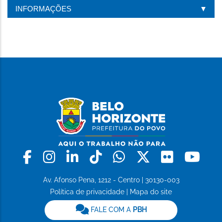
INFORMAÇÕES
Facebook
Instagram
Linkedin
Tiktok
Whatsapp
X
Flickr
Yo
Av. Afonso Pena, 1212 - Centro | 30130-003
Política de privacidade
|
Mapa do site
FALE COM A
PBH