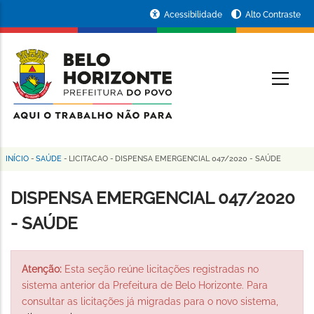
Pular
Portal
Acessibilidade
Alto Contraste
para
da
o
conteúdo
Prefeitura
O
principal
de
Belo
Horizonte
INÍCIO
-
SAÚDE
-
LICITACAO
-
DISPENSA EMERGENCIAL 047/2020 - SAÚDE
Trilha
de
DISPENSA EMERGENCIAL 047/2020
navegação
- SAÚDE
Atenção:
Esta seção reúne licitações registradas no
sistema anterior da Prefeitura de Belo Horizonte. Para
consultar as licitações já migradas para o novo sistema,