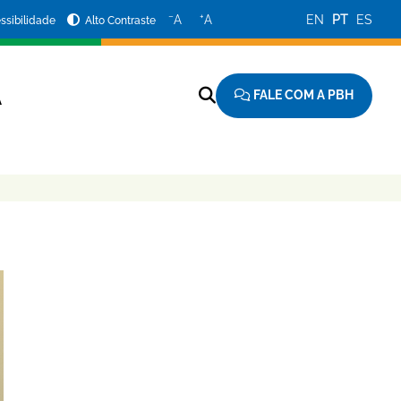
−
+
A
A
EN
PT
ES
ssibilidade
Alto Contraste
FALE COM A PBH
A