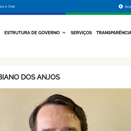
Portal
para o Chat
Ace
da
Prefeitura
ESTRUTURA DE GOVERNO
SERVIÇOS
TRANSPARÊNCI
Navegação
de
Principal
Belo
Horizonte
BIANO DOS ANJOS