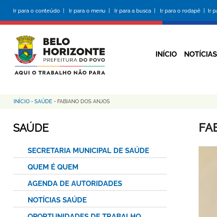
Pular
Ir para o conteúdo |
Ir para o menu |
Ir para a busca |
Ir para o rodapé |
Ir 
para
o
conteúdo
principal
INÍCIO
NOTÍCIAS
INÍCIO
-
SAÚDE
-
FABIANO DOS ANJOS
Trilha
de
FA
SAÚDE
navegação
SECRETARIA MUNICIPAL DE SAÚDE
QUEM É QUEM
AGENDA DE AUTORIDADES
NOTÍCIAS SAÚDE
OPORTUNIDADES DE TRABALHO