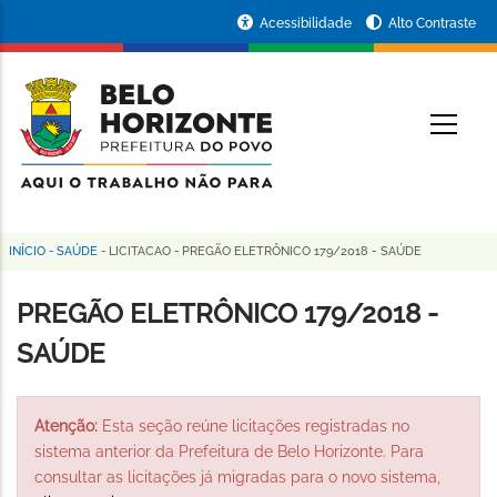
Pular
Portal
Acessibilidade
Alto Contraste
para
da
o
conteúdo
Prefeitura
O
principal
de
Belo
Horizonte
INÍCIO
-
SAÚDE
-
LICITACAO
-
PREGÃO ELETRÔNICO 179/2018 - SAÚDE
Trilha
de
PREGÃO ELETRÔNICO 179/2018 -
navegação
SAÚDE
Atenção:
Esta seção reúne licitações registradas no
sistema anterior da Prefeitura de Belo Horizonte. Para
consultar as licitações já migradas para o novo sistema,