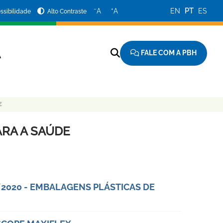
−
+
A
A
EN
PT
ES
ssibilidade
Alto Contraste
FALE COM A PBH
A
E
RA A SAÚDE
/2020 - EMBALAGENS PLÁSTICAS DE