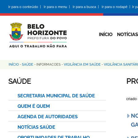
Pular
Ir para o conteúdo |
Ir para o menu |
Ir para a busca |
Ir para o rodapé |
Ir 
para
o
conteúdo
principal
INÍCIO
NOTÍCIAS
INÍCIO
-
SAÚDE
-
INFORMACOES
-
VIGILÂNCIA EM SAÚDE
-
VIGILÂNCIA SANITÁR
Trilha
de
PR
SAÚDE
navegação
SECRETARIA MUNICIPAL DE SAÚDE
criado
QUEM É QUEM
NO
AGENDA DE AUTORIDADES
GA
NOTÍCIAS SAÚDE
OPORTUNIDADES DE TRABALHO