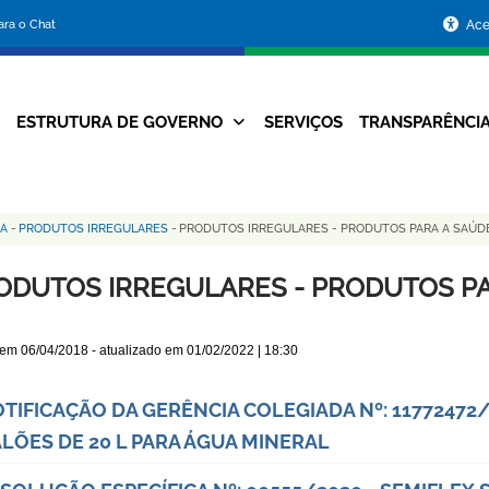
Portal
para o Chat
Ace
da
Prefeitura
ESTRUTURA DE GOVERNO
SERVIÇOS
TRANSPARÊNCI
Navegação
de
Principal
Belo
IA
-
PRODUTOS IRREGULARES
-
PRODUTOS IRREGULARES - PRODUTOS PARA A SAÚD
Horizonte
ODUTOS IRREGULARES - PRODUTOS PA
 em
06/04/2018
- atualizado em
01/02/2022 | 18:30
TIFICAÇÃO DA GERÊNCIA COLEGIADA Nº: 11772472
LÕES DE 20 L PARA ÁGUA MINERAL