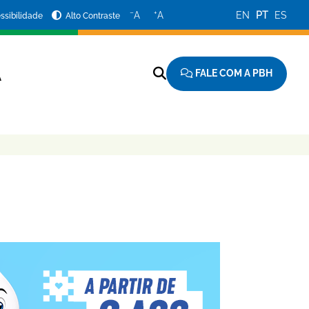
−
+
A
A
EN
PT
ES
ssibilidade
Alto Contraste
FALE COM A PBH
A