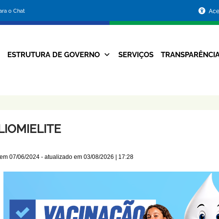
Portal
para o Chat
Ace
da
Prefeitura
ESTRUTURA DE GOVERNO
SERVIÇOS
TRANSPARÊNCI
Navegação
de
Principal
Belo
Horizonte
LIOMIELITE
 em
07/06/2024
- atualizado em
03/08/2026 | 17:28