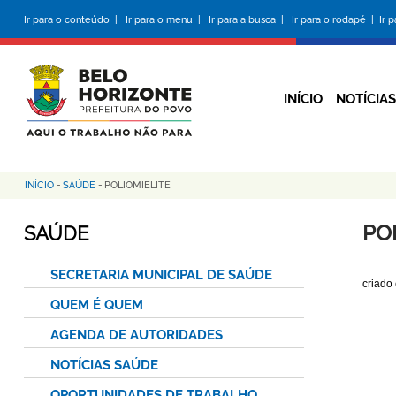
Pular
Ir para o conteúdo |
Ir para o menu |
Ir para a busca |
Ir para o rodapé |
Ir 
para
o
conteúdo
principal
INÍCIO
NOTÍCIAS
INÍCIO
-
SAÚDE
-
POLIOMIELITE
Trilha
de
PO
SAÚDE
navegação
SECRETARIA MUNICIPAL DE SAÚDE
criado
QUEM É QUEM
AGENDA DE AUTORIDADES
NOTÍCIAS SAÚDE
OPORTUNIDADES DE TRABALHO