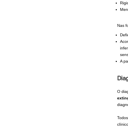
Rigi
Meni
Nas f
Defi
Acom
infe
sens
A pa
Dia
O dia
extin
diagn
Todos
clínic