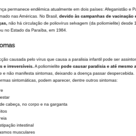
nça permanece endêmica atualmente em dois países: Afeganistão e 
rmado nas Américas. No Brasil,
devido às campanhas de vacinação e 
ças,
não há circulação de poliovírus selvagem (da poliomielite) desde
eu no Estado da Paraíba, em 1984.
tomas
ecção causada pelo vírus que causa a paralisia infantil pode ser assint
s e irreversíveis.
A poliomielite
pode causar paralisia e até mesmo a
e e não manifesta sintomas, deixando a doença passar despercebida.
ormas sintomáticas, podem aparecer, dentre outros sintomas:
re
estar
de cabeça, no corpo e na garganta
itos
reia
tipação intestinal
asmos musculares