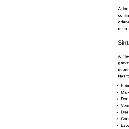
A doe
confi
crian
ocorr
Sin
A inf
grave
doent
Nas f
Feb
Mal-
Dor 
Vôm
Diar
Cons
Esp