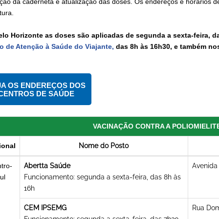
ação da caderneta e atualização das doses. Os endereços e horários 
tura.
lo Horizonte as doses são aplicadas de segunda a sexta-feira, da
o de Atenção à Saúde do Viajante,
das 8h às 16h30, e também nos
JA OS ENDEREÇOS DOS
CENTROS DE SAÚDE
VACINAÇÃO CONTRA A POLIOMIELIT
ional
Nome do Posto
tro-
Abertta Saúde
Avenida 
ul
Funcionamento: segunda a sexta-feira, das 8h às
16h
CEM IPSEMG
Rua Dom