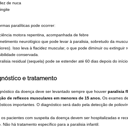
dez de nuca
ngite
ormas paralíticas pode ocorrer:
ciência motora repentina, acompanhada de febre
etimento neurológico que pode levar à paralisia, sobretudo da musc
riores). Isso leva à flacidez muscular, o que pode diminuir ou extingui
ibilidade conservada.
ralisia residual (sequela) pode se estender até 60 dias depois do iníci
gnóstico e tratamento
gnóstico da doença deve ser levantado sempre que houver
paralisia 
ção de reflexos musculares em menores de 15 anos.
Os exames de l
ósticos importantes. O diagnóstico será dado pela detecção de poliovír
 os pacientes com suspeita da doença devem ser hospitalizadas e re
o. Não há tratamento específico para a paralisia infantil.