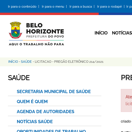
Pular
Ir para o conteúdo |
Ir para o menu |
Ir para a busca |
Ir para o rodapé |
Ir 
para
o
conteúdo
principal
INÍCIO
NOTÍCIAS
INÍCIO
-
SAÚDE
-
LICITACAO
-
PREGÃO ELETRÔNICO 214/2021
Trilha
de
PR
SAÚDE
navegação
SECRETARIA MUNICIPAL DE SAÚDE
Ate
QUEM É QUEM
lic
AGENDA DE AUTORIDADES
NOTÍCIAS SAÚDE
criado
OPORTUNIDADES DE TRABALHO