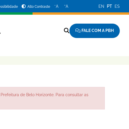
−
+
A
A
EN
PT
ES
ssibilidade
Alto Contraste
FALE COM A PBH
A
Prefeitura de Belo Horizonte. Para consultar as