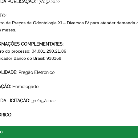
 DA PUBLICAÇÃO:
17/05/2022
TO:
tro de Preços de Odontologia XI – Diversos IV para atender demanda d
) meses.
RMAÇÕES COMPLEMENTARES:
o do processo: 04.001.290.21.86
ificador Banco do Brasil: 938168
LIDADE:
Pregão Eletrônico
AÇÃO:
Homologado
 DA LICITAÇÃO:
30/05/2022
ÓRICO:
lo