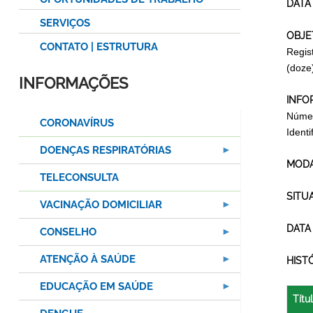
DATA
SERVIÇOS
OBJE
CONTATO | ESTRUTURA
Regis
(doze
INFORMAÇÕES
INFO
Númer
CORONAVÍRUS
Ident
DOENÇAS RESPIRATÓRIAS
MODA
TELECONSULTA
SITU
VACINAÇÃO DOMICILIAR
DATA
CONSELHO
ATENÇÃO À SAÚDE
HIST
EDUCAÇÃO EM SAÚDE
Títu