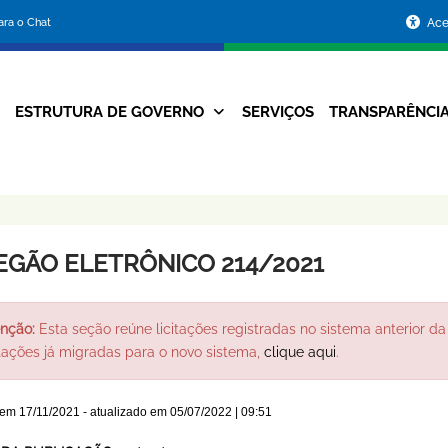
Portal
para o Chat
Ace
da
Prefeitura
ESTRUTURA DE GOVERNO
SERVIÇOS
TRANSPARÊNCI
Navegação
de
Principal
Belo
Horizonte
EGÃO ELETRÔNICO 214/2021
nção:
Esta seção reúne licitações registradas no sistema anterior da 
itações já migradas para o novo sistema,
clique aqui
.
 em
17/11/2021
- atualizado em
05/07/2022 | 09:51