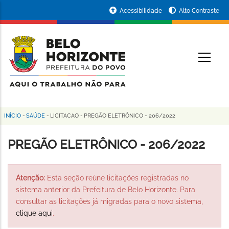
Pular
Portal
Acessibilidade
Alto Contraste
para
da
o
conteúdo
Prefeitura
O
principal
de
Belo
Horizonte
INÍCIO
-
SAÚDE
-
LICITACAO
-
PREGÃO ELETRÔNICO - 206/2022
Trilha
de
PREGÃO ELETRÔNICO - 206/2022
navegação
Atenção:
Esta seção reúne licitações registradas no
sistema anterior da Prefeitura de Belo Horizonte. Para
consultar as licitações já migradas para o novo sistema,
clique aqui
.