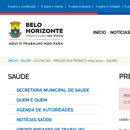
Pular
Ir para o conteúdo |
Ir para o menu |
Ir para a busca |
Ir para o rodapé |
Ir 
para
o
conteúdo
principal
INÍCIO
NOTÍCIAS
INÍCIO
-
SAÚDE
-
LICITACAO
-
PREGÃO ELETRÔNICO 069/2020 - SAÚDE
Trilha
de
PR
SAÚDE
navegação
SECRETARIA MUNICIPAL DE SAÚDE
Ate
QUEM É QUEM
lic
AGENDA DE AUTORIDADES
NOTÍCIAS SAÚDE
criado
OPORTUNIDADES DE TRABALHO