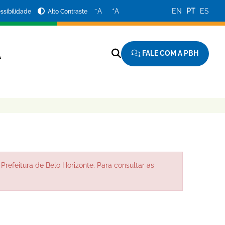
−
+
A
A
EN
PT
ES
ssibilidade
Alto Contraste
FALE COM A PBH
A
Prefeitura de Belo Horizonte. Para consultar as