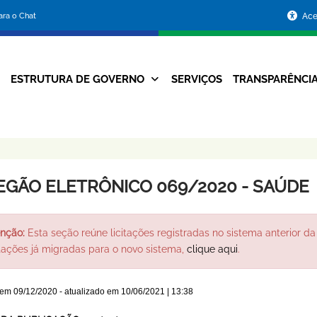
Portal
para o Chat
Ace
da
Prefeitura
ESTRUTURA DE GOVERNO
SERVIÇOS
TRANSPARÊNCI
Navegação
de
Principal
Belo
Horizonte
EGÃO ELETRÔNICO 069/2020 - SAÚDE
nção:
Esta seção reúne licitações registradas no sistema anterior da 
itações já migradas para o novo sistema,
clique aqui
.
 em
09/12/2020
- atualizado em
10/06/2021 | 13:38