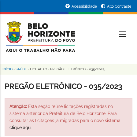
Pular
Portal
Acessibilidade
Alto Contraste
para
da
o
conteúdo
Prefeitura
O
principal
de
Belo
Horizonte
INÍCIO
-
SAÚDE
-
LICITACAO
-
PREGÃO ELETRÔNICO - 035/2023
Trilha
de
PREGÃO ELETRÔNICO - 035/2023
navegação
Atenção:
Esta seção reúne licitações registradas no
sistema anterior da Prefeitura de Belo Horizonte. Para
consultar as licitações já migradas para o novo sistema,
clique aqui
.