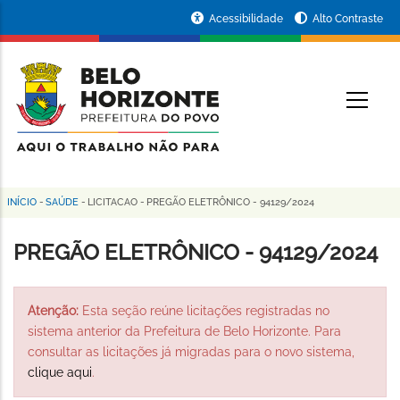
Pular
Portal
Acessibilidade
Alto Contraste
para
da
o
conteúdo
Prefeitura
O
principal
de
Belo
Horizonte
INÍCIO
-
SAÚDE
-
LICITACAO
-
PREGÃO ELETRÔNICO - 94129/2024
Trilha
de
PREGÃO ELETRÔNICO - 94129/2024
navegação
Atenção:
Esta seção reúne licitações registradas no
sistema anterior da Prefeitura de Belo Horizonte. Para
consultar as licitações já migradas para o novo sistema,
clique aqui
.