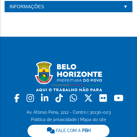
INFORMAÇÕES
Facebook
Instagram
Linkedin
Tiktok
Whatsapp
X
Flickr
Yo
Av. Afonso Pena, 1212 - Centro | 30130-003
Política de privacidade
|
Mapa do site
FALE COM A
PBH