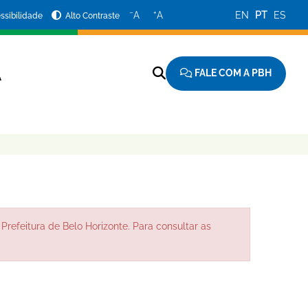
−
+
A
A
EN
PT
ES
ssibilidade
Alto Contraste
FALE COM A PBH
A
Prefeitura de Belo Horizonte. Para consultar as