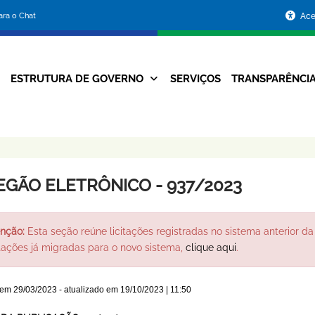
Portal
para o Chat
Ace
da
Prefeitura
ESTRUTURA DE GOVERNO
SERVIÇOS
TRANSPARÊNCI
Navegação
de
Principal
Belo
Horizonte
EGÃO ELETRÔNICO - 937/2023
nção:
Esta seção reúne licitações registradas no sistema anterior da 
itações já migradas para o novo sistema,
clique aqui
.
 em
29/03/2023
- atualizado em
19/10/2023 | 11:50