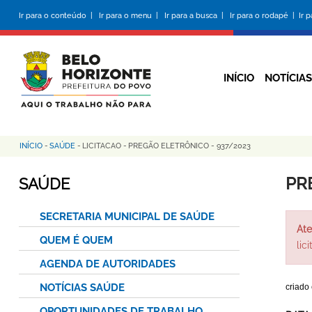
Pular
Ir para o conteúdo |
Ir para o menu |
Ir para a busca |
Ir para o rodapé |
Ir 
para
o
conteúdo
principal
INÍCIO
NOTÍCIAS
INÍCIO
-
SAÚDE
-
LICITACAO
-
PREGÃO ELETRÔNICO - 937/2023
Trilha
de
PR
SAÚDE
navegação
SECRETARIA MUNICIPAL DE SAÚDE
Ate
QUEM É QUEM
lic
AGENDA DE AUTORIDADES
NOTÍCIAS SAÚDE
criado
OPORTUNIDADES DE TRABALHO