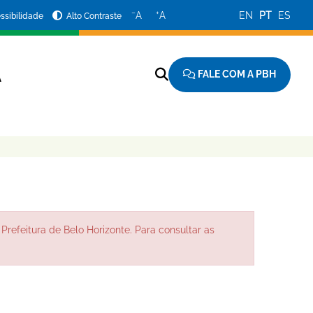
−
+
A
A
EN
PT
ES
ssibilidade
Alto Contraste
FALE COM A PBH
A
Prefeitura de Belo Horizonte. Para consultar as