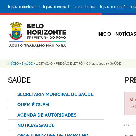
Pular
Ir para o conteúdo |
Ir para o menu |
Ir para a busca |
Ir para o rodapé |
Ir 
para
o
conteúdo
principal
INÍCIO
NOTÍCIAS
INÍCIO
-
SAÚDE
-
LICITACAO
-
PREGÃO ELETRÔNICO 274/2019 - SAÚDE
Trilha
de
PR
SAÚDE
navegação
SECRETARIA MUNICIPAL DE SAÚDE
Ate
QUEM É QUEM
lic
AGENDA DE AUTORIDADES
NOTÍCIAS SAÚDE
criado
OPORTUNIDADES DE TRABALHO