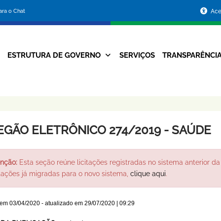
Portal
para o Chat
Ace
da
Prefeitura
ESTRUTURA DE GOVERNO
SERVIÇOS
TRANSPARÊNCI
Navegação
de
Principal
Belo
Horizonte
EGÃO ELETRÔNICO 274/2019 - SAÚDE
nção:
Esta seção reúne licitações registradas no sistema anterior da 
itações já migradas para o novo sistema,
clique aqui
.
 em
03/04/2020
- atualizado em
29/07/2020 | 09:29