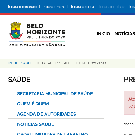
Pular
Ir para o conteúdo |
Ir para o menu |
Ir para a busca |
Ir para o rodapé |
Ir 
para
o
conteúdo
principal
INÍCIO
NOTÍCIAS
INÍCIO
-
SAÚDE
-
LICITACAO
-
PREGÃO ELETRÔNICO 272/2022
Trilha
de
PR
SAÚDE
navegação
SECRETARIA MUNICIPAL DE SAÚDE
Ate
QUEM É QUEM
lic
AGENDA DE AUTORIDADES
NOTÍCIAS SAÚDE
criado
OPORTUNIDADES DE TRABALHO