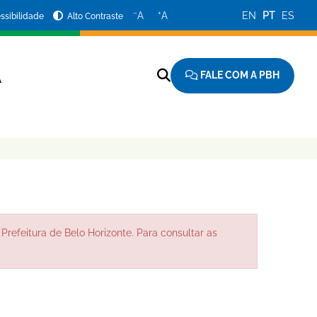
−
+
A
A
EN
PT
ES
ssibilidade
Alto Contraste
FALE COM A PBH
A
Prefeitura de Belo Horizonte. Para consultar as