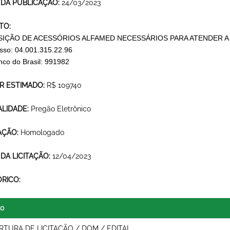
 DA PUBLICAÇÃO:
24/03/2023
TO:
SIÇÃO DE ACESSÓRIOS ALFAMED NECESSÁRIOS PARA ATENDER A
sso: 04.001.315.22.96
nco do Brasil: 991982
R ESTIMADO:
R$ 109740
LIDADE:
Pregão Eletrônico
AÇÃO:
Homologado
 DA LICITAÇÃO:
12/04/2023
ÓRICO:
lo
RTURA DE LICITAÇÃO / DOM / EDITAL