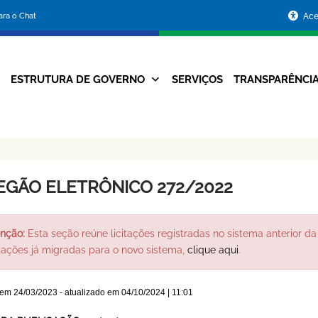
Portal
para o Chat
Ace
da
Prefeitura
ESTRUTURA DE GOVERNO
SERVIÇOS
TRANSPARÊNCI
Navegação
de
Principal
Belo
Horizonte
EGÃO ELETRÔNICO 272/2022
nção:
Esta seção reúne licitações registradas no sistema anterior da 
itações já migradas para o novo sistema,
clique aqui
.
 em
24/03/2023
- atualizado em
04/10/2024 | 11:01