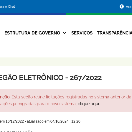
Portal
para o Chat
Ace
da
Prefeitura
ESTRUTURA DE GOVERNO
SERVIÇOS
TRANSPARÊNCI
Navegação
de
Principal
Belo
Horizonte
EGÃO ELETRÔNICO - 267/2022
nção:
Esta seção reúne licitações registradas no sistema anterior da 
itações já migradas para o novo sistema,
clique aqui
.
 em
16/12/2022
- atualizado em
04/10/2024 | 12:20