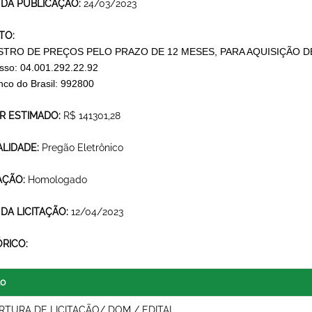
 DA PUBLICAÇÃO:
24/03/2023
TO:
STRO DE PREÇOS PELO PRAZO DE 12 MESES, PARA AQUISIÇÃO 
sso: 04.001.292.22.92
nco do Brasil: 992800
R ESTIMADO:
R$ 141301,28
LIDADE:
Pregão Eletrônico
AÇÃO:
Homologado
 DA LICITAÇÃO:
12/04/2023
ÓRICO:
lo
RTURA DE LICITAÇÃO/ DOM / EDITAL