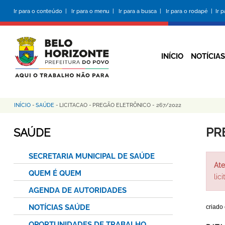
Pular
Ir para o conteúdo |
Ir para o menu |
Ir para a busca |
Ir para o rodapé |
Ir 
para
o
conteúdo
principal
INÍCIO
NOTÍCIAS
INÍCIO
-
SAÚDE
-
LICITACAO
-
PREGÃO ELETRÔNICO - 267/2022
Trilha
de
PR
SAÚDE
navegação
SECRETARIA MUNICIPAL DE SAÚDE
Ate
QUEM É QUEM
lic
AGENDA DE AUTORIDADES
NOTÍCIAS SAÚDE
criado
OPORTUNIDADES DE TRABALHO