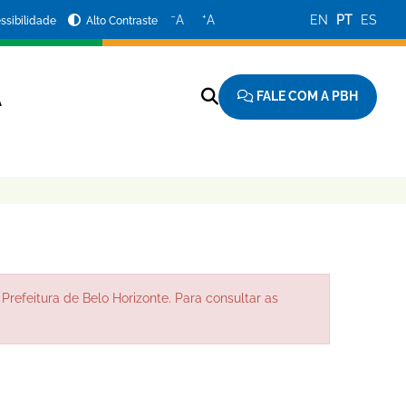
−
+
A
A
EN
PT
ES
ssibilidade
Alto Contraste
FALE COM A PBH
A
Prefeitura de Belo Horizonte. Para consultar as