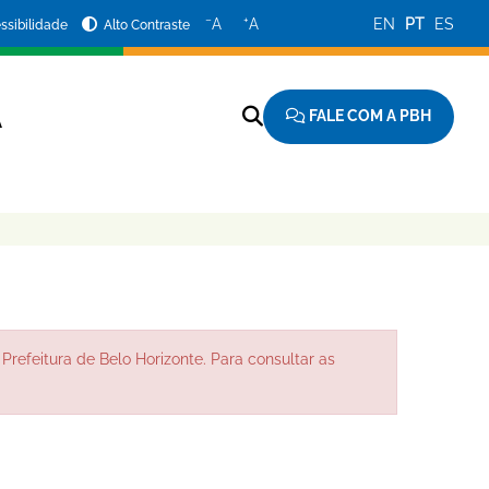
−
+
A
A
EN
PT
ES
ssibilidade
Alto Contraste
FALE COM A PBH
A
Prefeitura de Belo Horizonte. Para consultar as