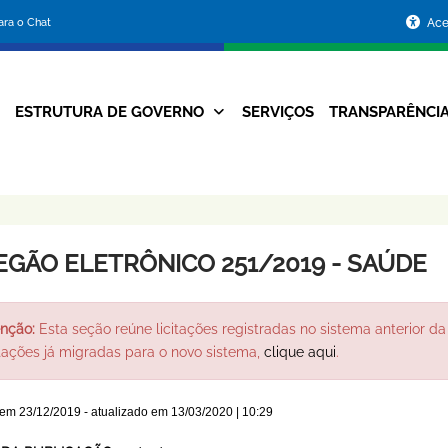
Portal
para o Chat
Ace
da
Prefeitura
ESTRUTURA DE GOVERNO
SERVIÇOS
TRANSPARÊNCI
Navegação
de
Principal
Belo
Horizonte
EGÃO ELETRÔNICO 251/2019 - SAÚDE
nção:
Esta seção reúne licitações registradas no sistema anterior da 
itações já migradas para o novo sistema,
clique aqui
.
 em
23/12/2019
- atualizado em
13/03/2020 | 10:29