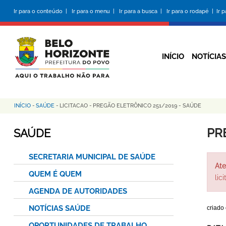
Pular
Ir para o conteúdo |
Ir para o menu |
Ir para a busca |
Ir para o rodapé |
Ir 
para
o
conteúdo
principal
INÍCIO
NOTÍCIAS
INÍCIO
-
SAÚDE
-
LICITACAO
-
PREGÃO ELETRÔNICO 251/2019 - SAÚDE
Trilha
de
PR
SAÚDE
navegação
SECRETARIA MUNICIPAL DE SAÚDE
Ate
QUEM É QUEM
lic
AGENDA DE AUTORIDADES
NOTÍCIAS SAÚDE
criado
OPORTUNIDADES DE TRABALHO