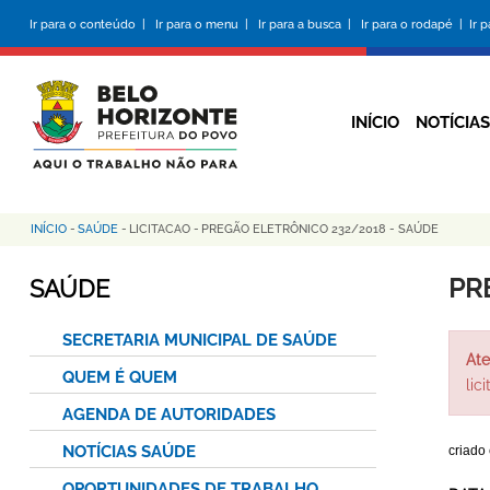
Pular
Ir para o conteúdo |
Ir para o menu |
Ir para a busca |
Ir para o rodapé |
Ir 
para
o
conteúdo
principal
INÍCIO
NOTÍCIAS
INÍCIO
-
SAÚDE
-
LICITACAO
-
PREGÃO ELETRÔNICO 232/2018 - SAÚDE
Trilha
de
PR
SAÚDE
navegação
SECRETARIA MUNICIPAL DE SAÚDE
Ate
QUEM É QUEM
lic
AGENDA DE AUTORIDADES
NOTÍCIAS SAÚDE
criado
OPORTUNIDADES DE TRABALHO