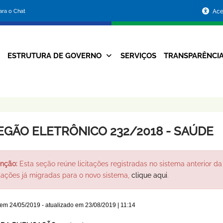
Portal
para o Chat
Ace
da
Prefeitura
ESTRUTURA DE GOVERNO
SERVIÇOS
TRANSPARÊNCI
Navegação
de
Principal
Belo
Horizonte
EGÃO ELETRÔNICO 232/2018 - SAÚDE
nção:
Esta seção reúne licitações registradas no sistema anterior da 
itações já migradas para o novo sistema,
clique aqui
.
 em
24/05/2019
- atualizado em
23/08/2019 | 11:14