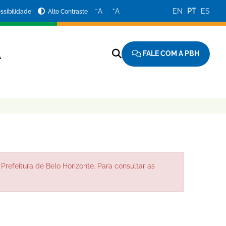
−
+
A
A
EN
PT
ES
ssibilidade
Alto Contraste
FALE COM A PBH
A
Prefeitura de Belo Horizonte. Para consultar as