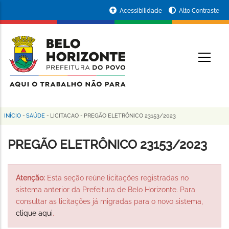
Pular
Portal
Acessibilidade
Alto Contraste
para
da
o
conteúdo
Prefeitura
O
principal
de
Belo
Horizonte
INÍCIO
-
SAÚDE
-
LICITACAO
-
PREGÃO ELETRÔNICO 23153/2023
Trilha
de
PREGÃO ELETRÔNICO 23153/2023
navegação
Atenção:
Esta seção reúne licitações registradas no
sistema anterior da Prefeitura de Belo Horizonte. Para
consultar as licitações já migradas para o novo sistema,
clique aqui
.