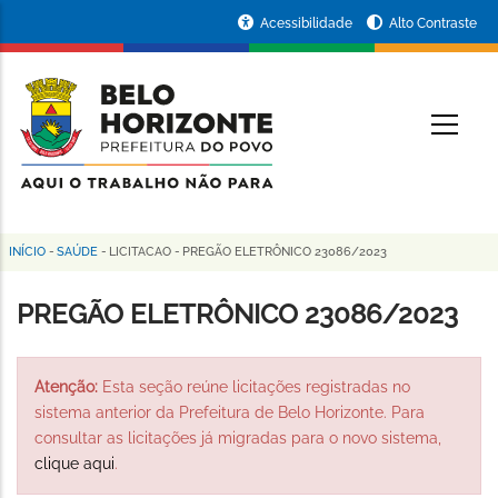
Pular
Portal
Acessibilidade
Alto Contraste
para
da
o
conteúdo
Prefeitura
O
principal
de
Belo
Horizonte
INÍCIO
-
SAÚDE
-
LICITACAO
-
PREGÃO ELETRÔNICO 23086/2023
Trilha
de
PREGÃO ELETRÔNICO 23086/2023
navegação
Atenção:
Esta seção reúne licitações registradas no
sistema anterior da Prefeitura de Belo Horizonte. Para
consultar as licitações já migradas para o novo sistema,
clique aqui
.