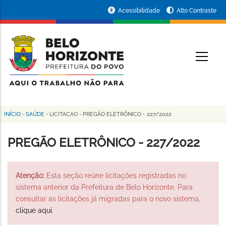
Pular
Portal
Acessibilidade
Alto Contraste
para
da
o
conteúdo
Prefeitura
O
principal
de
Belo
Horizonte
INÍCIO
-
SAÚDE
-
LICITACAO
-
PREGÃO ELETRÔNICO - 227/2022
Trilha
de
PREGÃO ELETRÔNICO - 227/2022
navegação
Atenção:
Esta seção reúne licitações registradas no
sistema anterior da Prefeitura de Belo Horizonte. Para
consultar as licitações já migradas para o novo sistema,
clique aqui
.