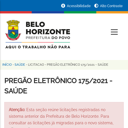
Pular
Portal
Acessibilidade
Alto Contraste
para
da
o
conteúdo
Prefeitura
O
principal
de
Belo
Horizonte
INÍCIO
-
SAÚDE
-
LICITACAO
-
PREGÃO ELETRÔNICO 175/2021 - SAÚDE
Trilha
de
PREGÃO ELETRÔNICO 175/2021 -
navegação
SAÚDE
Atenção:
Esta seção reúne licitações registradas no
sistema anterior da Prefeitura de Belo Horizonte. Para
consultar as licitações já migradas para o novo sistema,