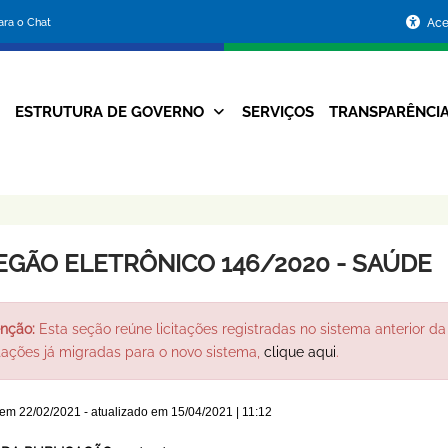
Portal
para o Chat
Ace
da
Prefeitura
ESTRUTURA DE GOVERNO
SERVIÇOS
TRANSPARÊNCI
Navegação
de
Principal
Belo
Horizonte
EGÃO ELETRÔNICO 146/2020 - SAÚDE
nção:
Esta seção reúne licitações registradas no sistema anterior da 
itações já migradas para o novo sistema,
clique aqui
.
 em
22/02/2021
- atualizado em
15/04/2021 | 11:12