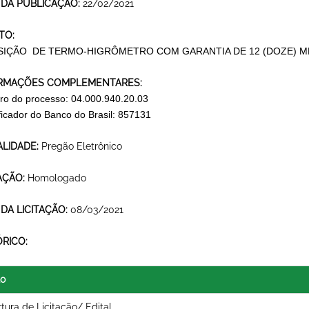
 DA PUBLICAÇÃO:
22/02/2021
TO:
SIÇÃO DE TERMO-HIGRÔMETRO COM GARANTIA DE 12 (DOZE) M
RMAÇÕES COMPLEMENTARES:
o do processo: 04.000.940.20.03
ificador do Banco do Brasil: 857131
LIDADE:
Pregão Eletrônico
AÇÃO:
Homologado
 DA LICITAÇÃO:
08/03/2021
ÓRICO:
lo
tura de Licitação/ Edital