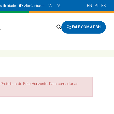
−
+
A
A
EN
PT
ES
ssibilidade
Alto Contraste
FALE COM A PBH
A
Prefeitura de Belo Horizonte. Para consultar as