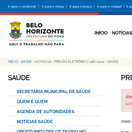
Pular
Ir para o conteúdo |
Ir para o menu |
Ir para a busca |
Ir para o rodapé |
Ir 
para
o
conteúdo
principal
INÍCIO
NOTÍCIAS
INÍCIO
-
SAÚDE
-
LICITACAO
-
PREGÃO ELETRÔNICO 146/2020 - SAÚDE
Trilha
de
PR
SAÚDE
navegação
SECRETARIA MUNICIPAL DE SAÚDE
Ate
QUEM É QUEM
lic
AGENDA DE AUTORIDADES
NOTÍCIAS SAÚDE
criado
OPORTUNIDADES DE TRABALHO