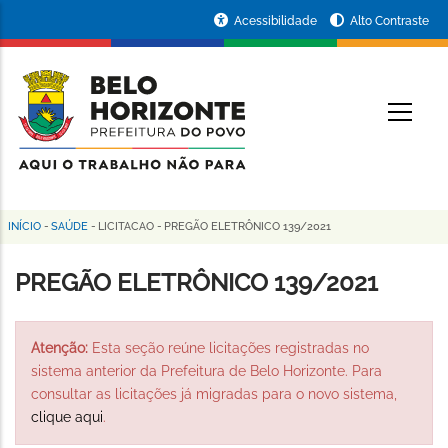
Pular
Portal
Acessibilidade
Alto Contraste
para
da
o
conteúdo
Prefeitura
O
principal
de
Belo
Horizonte
INÍCIO
-
SAÚDE
-
LICITACAO
-
PREGÃO ELETRÔNICO 139/2021
Trilha
de
PREGÃO ELETRÔNICO 139/2021
navegação
Atenção:
Esta seção reúne licitações registradas no
sistema anterior da Prefeitura de Belo Horizonte. Para
consultar as licitações já migradas para o novo sistema,
clique aqui
.