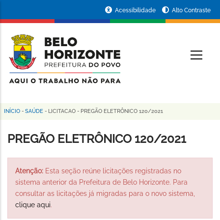
Pular
Portal
Acessibilidade
Alto Contraste
para
da
o
conteúdo
Prefeitura
O
principal
de
Belo
Horizonte
INÍCIO
-
SAÚDE
-
LICITACAO
-
PREGÃO ELETRÔNICO 120/2021
Trilha
de
PREGÃO ELETRÔNICO 120/2021
navegação
Atenção:
Esta seção reúne licitações registradas no
sistema anterior da Prefeitura de Belo Horizonte. Para
consultar as licitações já migradas para o novo sistema,
clique aqui
.