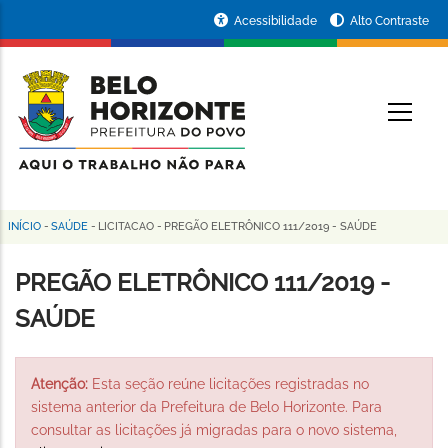
Pular
Portal
Acessibilidade
Alto Contraste
para
da
o
conteúdo
Prefeitura
O
principal
de
Belo
Horizonte
INÍCIO
-
SAÚDE
-
LICITACAO
-
PREGÃO ELETRÔNICO 111/2019 - SAÚDE
Trilha
de
PREGÃO ELETRÔNICO 111/2019 -
navegação
SAÚDE
Atenção:
Esta seção reúne licitações registradas no
sistema anterior da Prefeitura de Belo Horizonte. Para
consultar as licitações já migradas para o novo sistema,