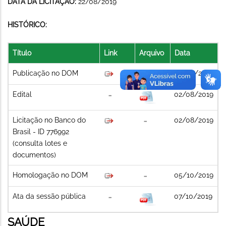
DATA DA LICITAÇÃO:
22/08/2019
HISTÓRICO:
Título
Link
Arquivo
Data
Publicação no DOM
02/08/2019
Edital
02/08/2019
Licitação no Banco do
02/08/2019
Brasil - ID 776992
(consulta lotes e
documentos)
Homologação no DOM
05/10/2019
Ata da sessão pública
07/10/2019
SAÚDE