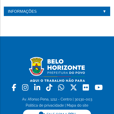
INFORMAÇÕES
Facebook
Instagram
Linkedin
Tiktok
Whatsapp
X
Flickr
Yo
Av. Afonso Pena, 1212 - Centro | 30130-003
Política de privacidade
|
Mapa do site