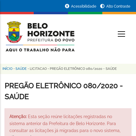
Pular
Portal
Acessibilidade
Alto Contraste
para
da
o
conteúdo
Prefeitura
O
principal
de
Belo
Horizonte
INÍCIO
-
SAÚDE
-
LICITACAO
-
PREGÃO ELETRÔNICO 080/2020 - SAÚDE
Trilha
de
PREGÃO ELETRÔNICO 080/2020 -
navegação
SAÚDE
Atenção:
Esta seção reúne licitações registradas no
sistema anterior da Prefeitura de Belo Horizonte. Para
consultar as licitações já migradas para o novo sistema,