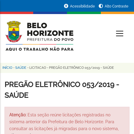
Pular
Portal
Acessibilidade
Alto Contraste
para
da
o
conteúdo
Prefeitura
O
principal
de
Belo
Horizonte
INÍCIO
-
SAÚDE
-
LICITACAO
-
PREGÃO ELETRÔNICO 053/2019 - SAÚDE
Trilha
de
PREGÃO ELETRÔNICO 053/2019 -
navegação
SAÚDE
Atenção:
Esta seção reúne licitações registradas no
sistema anterior da Prefeitura de Belo Horizonte. Para
consultar as licitações já migradas para o novo sistema,