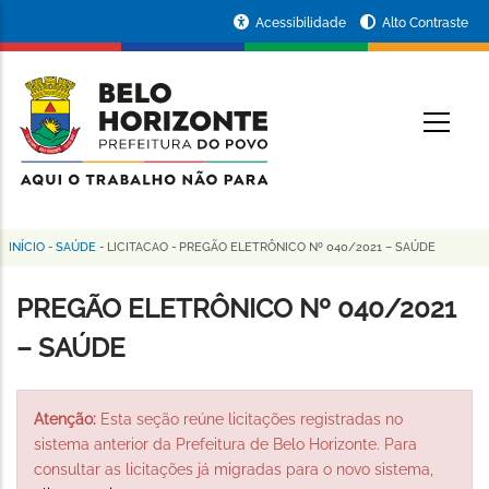
Pular
Portal
Acessibilidade
Alto Contraste
para
da
o
conteúdo
Prefeitura
O
principal
de
Belo
Horizonte
INÍCIO
-
SAÚDE
-
LICITACAO
-
PREGÃO ELETRÔNICO Nº 040/2021 – SAÚDE
Trilha
de
PREGÃO ELETRÔNICO Nº 040/2021
navegação
– SAÚDE
Atenção:
Esta seção reúne licitações registradas no
sistema anterior da Prefeitura de Belo Horizonte. Para
consultar as licitações já migradas para o novo sistema,