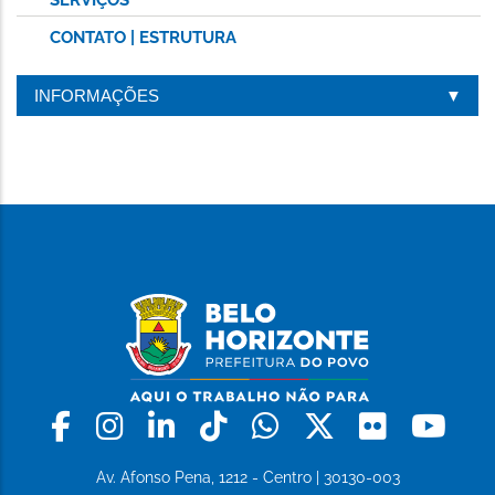
CONTATO | ESTRUTURA
INFORMAÇÕES
Facebook
Instagram
Linkedin
Tiktok
Whatsapp
X
Flickr
Yo
Av. Afonso Pena, 1212 - Centro | 30130-003