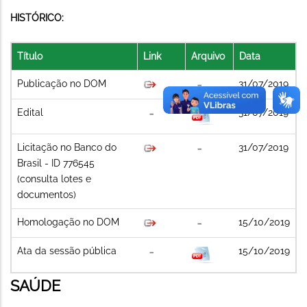
HISTÓRICO:
Título
Link
Arquivo
Data
Publicação no DOM
31/07/2019
Edital
31/07/2019
Licitação no Banco do
31/07/2019
Brasil - ID 776545
(consulta lotes e
documentos)
Homologação no DOM
15/10/2019
Ata da sessão pública
15/10/2019
SAÚDE