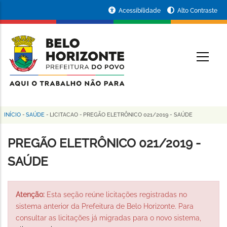
Pular
Portal
Acessibilidade
Alto Contraste
para
da
o
conteúdo
Prefeitura
O
principal
de
Belo
Horizonte
INÍCIO
-
SAÚDE
-
LICITACAO
-
PREGÃO ELETRÔNICO 021/2019 - SAÚDE
Trilha
de
PREGÃO ELETRÔNICO 021/2019 -
navegação
SAÚDE
Atenção:
Esta seção reúne licitações registradas no
sistema anterior da Prefeitura de Belo Horizonte. Para
consultar as licitações já migradas para o novo sistema,