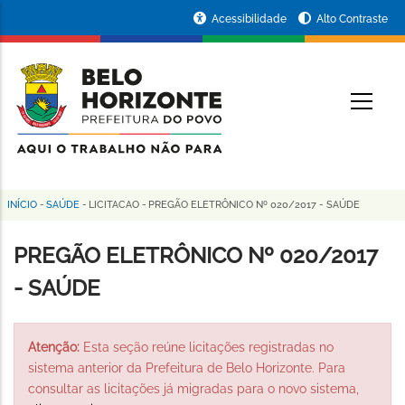
Pular
Portal
Acessibilidade
Alto Contraste
para
da
o
conteúdo
Prefeitura
O
principal
de
Belo
Horizonte
INÍCIO
-
SAÚDE
-
LICITACAO
-
PREGÃO ELETRÔNICO Nº 020/2017 - SAÚDE
Trilha
de
PREGÃO ELETRÔNICO Nº 020/2017
navegação
- SAÚDE
Atenção:
Esta seção reúne licitações registradas no
sistema anterior da Prefeitura de Belo Horizonte. Para
consultar as licitações já migradas para o novo sistema,