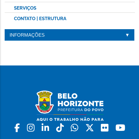
SERVIÇOS
CONTATO | ESTRUTURA
INFORMAÇÕES
Facebook
Instagram
Linkedin
Tiktok
Whatsapp
X
Flickr
Yo