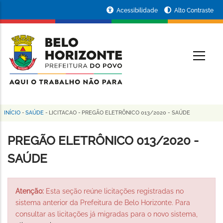
Pular
Portal
Acessibilidade
Alto Contraste
para
da
o
conteúdo
Prefeitura
O
principal
de
Belo
Horizonte
INÍCIO
-
SAÚDE
-
LICITACAO
-
PREGÃO ELETRÔNICO 013/2020 - SAÚDE
Trilha
de
PREGÃO ELETRÔNICO 013/2020 -
navegação
SAÚDE
Atenção:
Esta seção reúne licitações registradas no
sistema anterior da Prefeitura de Belo Horizonte. Para
consultar as licitações já migradas para o novo sistema,