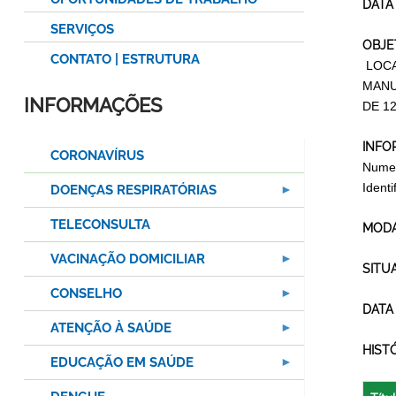
DATA
SERVIÇOS
OBJE
CONTATO | ESTRUTURA
LOCA
MANU
INFORMAÇÕES
DE 1
INFO
CORONAVÍRUS
Numer
Ident
DOENÇAS RESPIRATÓRIAS
TELECONSULTA
MODA
VACINAÇÃO DOMICILIAR
SITU
CONSELHO
DATA
ATENÇÃO À SAÚDE
HIST
EDUCAÇÃO EM SAÚDE