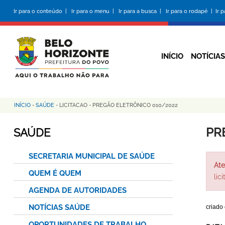
Pular
Ir para o conteúdo |
Ir para o menu |
Ir para a busca |
Ir para o rodapé |
Ir 
para
o
conteúdo
principal
INÍCIO
NOTÍCIAS
INÍCIO
-
SAÚDE
-
LICITACAO
-
PREGÃO ELETRÔNICO 010/2022
Trilha
de
PR
SAÚDE
navegação
SECRETARIA MUNICIPAL DE SAÚDE
Ate
QUEM É QUEM
lic
AGENDA DE AUTORIDADES
NOTÍCIAS SAÚDE
criado
OPORTUNIDADES DE TRABALHO