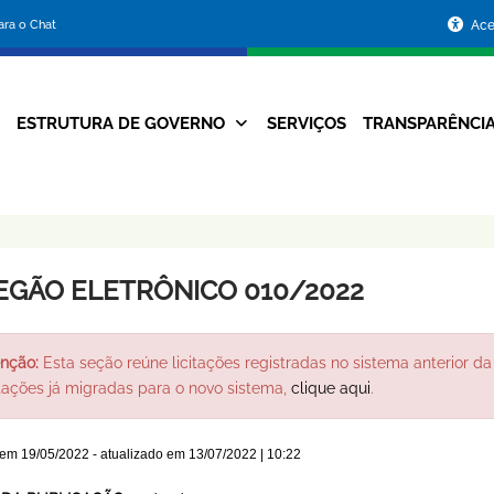
Portal
para o Chat
Ace
da
Prefeitura
ESTRUTURA DE GOVERNO
SERVIÇOS
TRANSPARÊNCI
Navegação
de
Principal
Belo
Horizonte
EGÃO ELETRÔNICO 010/2022
nção:
Esta seção reúne licitações registradas no sistema anterior da 
itações já migradas para o novo sistema,
clique aqui
.
 em
19/05/2022
- atualizado em
13/07/2022 | 10:22