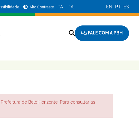
−
+
A
A
EN
PT
ES
ssibilidade
Alto Contraste
FALE COM A PBH
A
Prefeitura de Belo Horizonte. Para consultar as