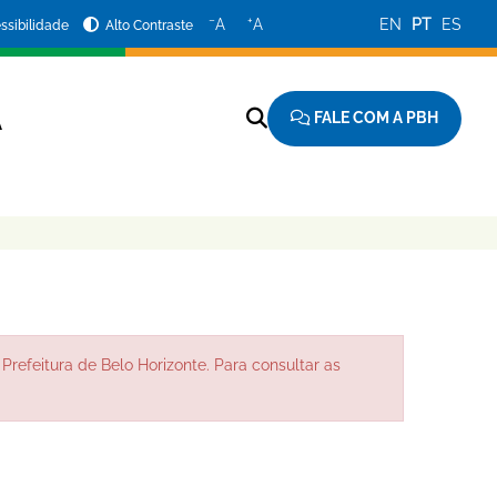
−
+
A
A
EN
PT
ES
ssibilidade
Alto Contraste
FALE COM A PBH
A
Prefeitura de Belo Horizonte. Para consultar as