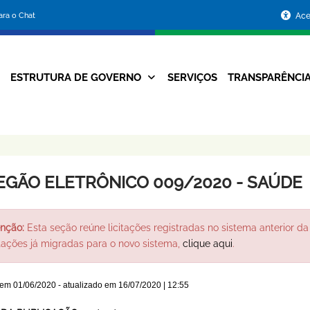
Portal
para o Chat
Ace
da
Prefeitura
ESTRUTURA DE GOVERNO
SERVIÇOS
TRANSPARÊNCI
Navegação
de
Principal
Belo
Horizonte
EGÃO ELETRÔNICO 009/2020 - SAÚDE
nção:
Esta seção reúne licitações registradas no sistema anterior da 
itações já migradas para o novo sistema,
clique aqui
.
 em
01/06/2020
- atualizado em
16/07/2020 | 12:55