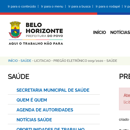
Pular
Ir para o conteúdo |
Ir para o menu |
Ir para a busca |
Ir para o rodapé |
Ir 
para
o
conteúdo
principal
INÍCIO
NOTÍCIAS
INÍCIO
-
SAÚDE
-
LICITACAO
-
PREGÃO ELETRÔNICO 009/2020 - SAÚDE
Trilha
de
PR
SAÚDE
navegação
SECRETARIA MUNICIPAL DE SAÚDE
Ate
QUEM É QUEM
lic
AGENDA DE AUTORIDADES
NOTÍCIAS SAÚDE
criado
OPORTUNIDADES DE TRABALHO