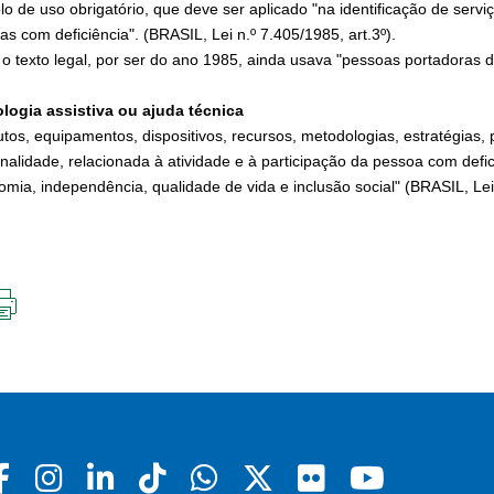
lo de uso obrigatório, que deve ser aplicado "na identificação de se
s com deficiência". (BRASIL, Lei n.º 7.405/1985, art.3º).
: o texto legal, por ser do ano 1985, ainda usava "pessoas portadoras 
logia assistiva ou ajuda técnica
utos, equipamentos, dispositivos, recursos, metodologias, estratégias,
onalidade, relacionada à atividade e à participação da pessoa com defi
mia, independência, qualidade de vida e inclusão social" (BRASIL, Lei n
IMPRIMIR
ESTA
PÁGINA
Facebook
Instagram
Linkedin
Tiktok
Whatsapp
X
Flickr
Youtu