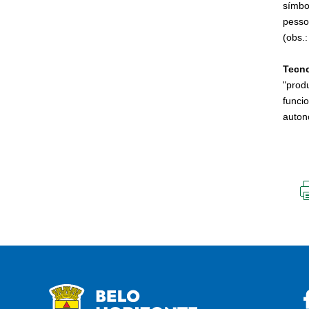
símbo
pessoa
(obs.
Tecno
"prod
funci
autono