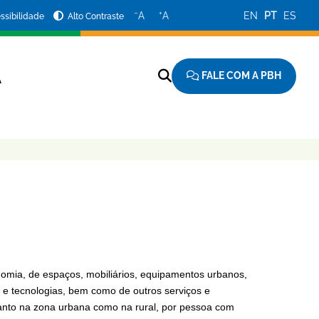
−
+
A
A
EN
PT
ES
ssibilidade
Alto Contraste
FALE COM A PBH
A
nomia, de espaços, mobiliários, equipamentos urbanos,
s e tecnologias, bem como de outros serviços e
 tanto na zona urbana como na rural, por pessoa com