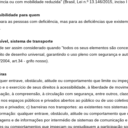
ência ou com mobilidade reduzida" (Brasil, Lei n.º 13.146/2015, inciso I 
ibilidade para quem
para as pessoas com deficiência, mas para as deficiências que existem
.
ível, sistema de transporte
de ser assim considerado quando "todos os seus elementos são conce
ito de desenho universal, garantindo o uso pleno com segurança e au
2004, art.34 - grifo nosso).
iras
quer entrave, obstáculo, atitude ou comportamento que limite ou impe
ão e o exercício de seus direitos à acessibilidade, à liberdade de mov
mação, à compreensão, à circulação com segurança, entre outros, classi
 nos espaços públicos e privados abertos ao público ou de uso coletivo;
cos e privados; c) barreiras nos transportes: as existentes nos sistema
formação: qualquer entrave, obstáculo, atitude ou comportamento que di
gens e de informações por intermédio de sistemas de comunicação e de
des ou comportamentos que impeçam ou prejudiquem a participação soc