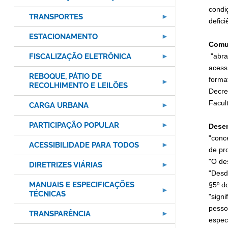
condi
TRANSPORTES
defici
ESTACIONAMENTO
Comu
FISCALIZAÇÃO ELETRÔNICA
"abran
acess
REBOQUE, PÁTIO DE
forma
RECOLHIMENTO E LEILÕES
Decre
Facul
CARGA URBANA
PARTICIPAÇÃO POPULAR
Desen
"conc
ACESSIBILIDADE PARA TODOS
de pro
"O de
DIRETRIZES VIÁRIAS
"Desd
MANUAIS E ESPECIFICAÇÕES
§5º do
TÉCNICAS
"sign
pesso
TRANSPARÊNCIA
espec