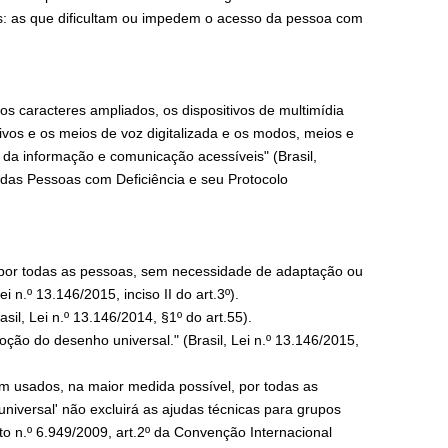
as: as que dificultam ou impedem o acesso da pessoa com
, os caracteres ampliados, os dispositivos de multimídia
tivos e os meios de voz digitalizada e os modos, meios e
 da informação e comunicação acessíveis" (Brasil,
s das Pessoas com Deficiência e seu Protocolo
por todas as pessoas, sem necessidade de adaptação ou
i n.º 13.146/2015, inciso II do art.3º).
il, Lei n.º 13.146/2014, §1º do art.55).
ção do desenho universal." (Brasil, Lei n.º 13.146/2015,
em usados, na maior medida possível, por todas as
iversal' não excluirá as ajudas técnicas para grupos
to n.º 6.949/2009, art.2º da Convenção Internacional