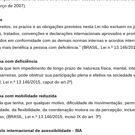
rço de 2007).
os
ireitos, os prazos e as obrigações previstos nesta Lei não excluem os j
s, tratados, convenções e declarações internacionais aprovados e pr
ados em conformidade com as demais normas internas e acordos interna
 mais benéfica à pessoa com deficiência." (BRASIL, Lei n.º 13.146/201
a com deficiência
la que tem impedimento de longo prazo de natureza física, mental, int
barreiras, pode obstruir sua participação plena e efetiva na socieda
l, Lei n.º 13.146/2015, caput do art.2º).
a com mobilidade reduzida
la que tenha, por qualquer motivo, dificuldade de movimentação, perm
idade, da flexibilidade, da coordenação motora ou da percepção, inclui
o; (BRASIL, Lei n.º 13.146/2015, inciso IX do art. 3º).
lo internacional de acessibilidade - SIA