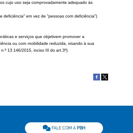
rviços cujo uso seja comprovadamente adequado às
de deficiência" em vez de "pessoas com deficiência")
 práticas e serviços que objetivem promover a
ciência ou com mobilidade reduzida, visando à sua
.º 13.146/2015, inciso III do art.3º).
be
FALE COM A
PBH