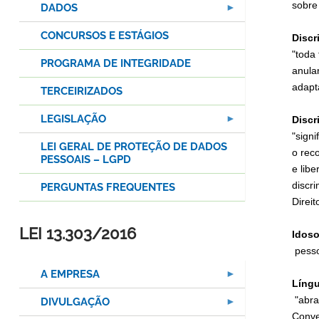
sobre
DADOS
CONCURSOS E ESTÁGIOS
Discr
"toda 
PROGRAMA DE INTEGRIDADE
anula
adapta
TERCEIRIZADOS
LEGISLAÇÃO
Discr
"signi
LEI GERAL DE PROTEÇÃO DE DADOS
o rec
PESSOAIS – LGPD
e libe
discr
PERGUNTAS FREQUENTES
Direi
LEI 13.303/2016
Idos
pesso
A EMPRESA
Líng
"abra
DIVULGAÇÃO
Conve