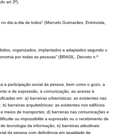
do art.3º).
 no dia-a-dia de todos" (Marcelo Guimarães, Entrevista,
bidos, organizados, implantados e adaptados segundo o
tonomia por todas as pessoas" (BRASIL, Decreto n.º
ça a participação social da pessoa, bem como o gozo, a
imento e de expressão, à comunicação, ao acesso à
ficadas em: a) barreiras urbanísticas: as existentes nas
 b) barreiras arquitetônicas: as existentes nos edifícios
s e meios de transportes; d) barreiras nas comunicações e
ficulte ou impossibilite a expressão ou o recebimento de
 tecnologia da informação; e) barreiras atitudinais:
ial da pessoa com deficiência em igualdade de