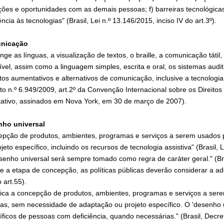
ções e oportunidades com as demais pessoas; f) barreiras tecnológic
ência às tecnologias" (Brasil, Lei n.º 13.146/2015, inciso IV do art.3º).
nicação
ge as línguas, a visualização de textos, o braille, a comunicação tátil
ível, assim como a linguagem simples, escrita e oral, os sistemas audi
tos aumentativos e alternativos de comunicação, inclusive a tecnologia
to n.º 6.949/2009, art.2º da Convenção Internacional sobre os Direito
tativo, assinados em Nova York, em 30 de março de 2007).
ho universal
epção de produtos, ambientes, programas e serviços a serem usados 
jeto específico, incluindo os recursos de tecnologia assistiva" (Brasil, Le
senho universal será sempre tomado como regra de caráter geral." (Bras
e a etapa de concepção, as políticas públicas deverão considerar a ado
 art.55).
ifica a concepção de produtos, ambientes, programas e serviços a ser
as, sem necessidade de adaptação ou projeto específico. O 'desenho un
íficos de pessoas com deficiência, quando necessárias." (Brasil, Decre