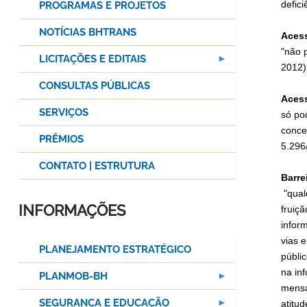
defici
PROGRAMAS E PROJETOS
NOTÍCIAS BHTRANS
Acess
"não 
LICITAÇÕES E EDITAIS
2012)
CONSULTAS PÚBLICAS
Acess
SERVIÇOS
só po
conce
PRÊMIOS
5.296/
CONTATO | ESTRUTURA
Barre
"qual
INFORMAÇÕES
fruiç
infor
vias e
PLANEJAMENTO ESTRATÉGICO
públi
na in
PLANMOB-BH
mensa
SEGURANÇA E EDUCAÇÃO
atitu