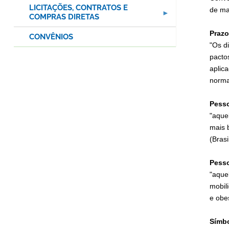
LICITAÇÕES, CONTRATOS E
de ma
COMPRAS DIRETAS
Praz
CONVÊNIOS
"Os d
pacto
aplic
norma
Pesso
"aque
mais 
(Brasi
Pesso
"aque
mobil
e obes
Símbo