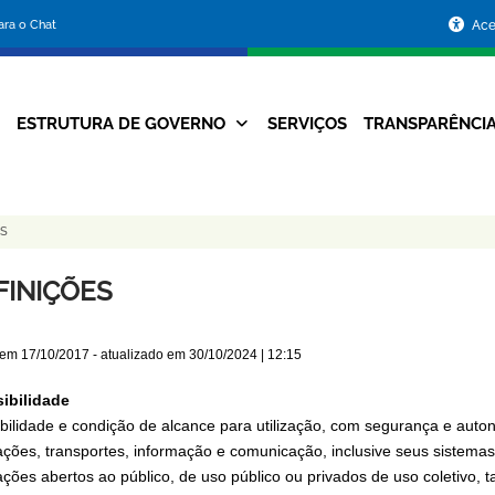
Portal
para o Chat
Ace
da
Prefeitura
ESTRUTURA DE GOVERNO
SERVIÇOS
TRANSPARÊNCI
Navegação
de
Principal
Belo
ES
Horizonte
FINIÇÕES
 em
17/10/2017
- atualizado em
30/10/2024 | 12:15
ibilidade
ibilidade e condição de alcance para utilização, com segurança e auto
cações, transportes, informação e comunicação, inclusive seus sistema
lações abertos ao público, de uso público ou privados de uso coletivo,