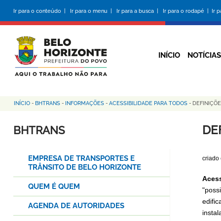
Pular
Ir para o conteúdo |
Ir para o menu |
Ir para a busca |
Ir para o rodapé |
Ir 
para
o
conteúdo
principal
INÍCIO
NOTÍCIAS
INÍCIO
-
BHTRANS
-
INFORMAÇÕES
-
ACESSIBILIDADE PARA TODOS
-
DEFINIÇÕ
Trilha
de
DE
BHTRANS
navegação
EMPRESA DE TRANSPORTES E
criado
TRÂNSITO DE BELO HORIZONTE
Acess
QUEM É QUEM
"poss
edifi
AGENDA DE AUTORIDADES
insta