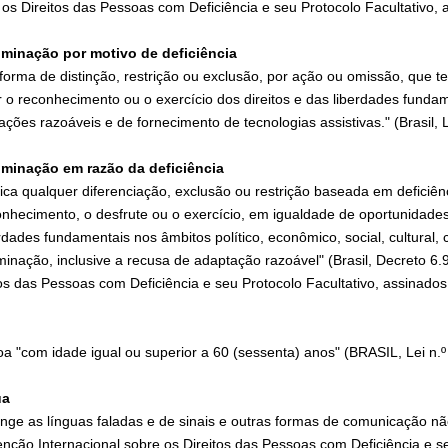
 os Direitos das Pessoas com Deficiência e seu Protocolo Facultativo
iminação por motivo de deficiência
forma de distinção, restrição ou exclusão, por ação ou omissão, que te
r o reconhecimento ou o exercício dos direitos e das liberdades fundam
ções razoáveis e de fornecimento de tecnologias assistivas." (Brasil, L
iminação em razão da deficiência
fica qualquer diferenciação, exclusão ou restrição baseada em deficiênc
onhecimento, o desfrute ou o exercício, em igualdade de oportunidad
rdades fundamentais nos âmbitos político, econômico, social, cultural, 
iminação, inclusive a recusa de adaptação razoável" (Brasil, Decreto 6
tos das Pessoas com Deficiência e seu Protocolo Facultativo, assinad
o
a "com idade igual ou superior a 60 (sessenta) anos" (BRASIL, Lei n.º 
ua
nge as línguas faladas e de sinais e outras formas de comunicação não-
nção Internacional sobre os Direitos das Pessoas com Deficiência e s