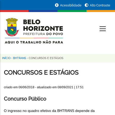
Pular
Portal
Acessibilidade
Alto Contraste
para
da
o
conteúdo
Prefeitura
O
principal
de
Belo
Horizonte
INÍCIO
-
BHTRANS
-
CONCURSOS E ESTÁGIOS
Trilha
de
CONCURSOS E ESTÁGIOS
navegação
criado em
06/06/2018
- atualizado em
08/09/2021 | 17:51
Concurso Público
O ingresso no quadro efetivo da BHTRANS depende da