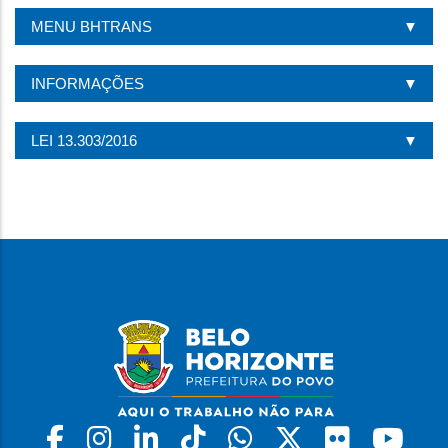
ESTA
MENU BHTRANS
PÁGINA
INFORMAÇÕES
LEI 13.303/2016
Facebook
Instagram
Linkedin
Tiktok
Whatsapp
X
Flickr
Yo