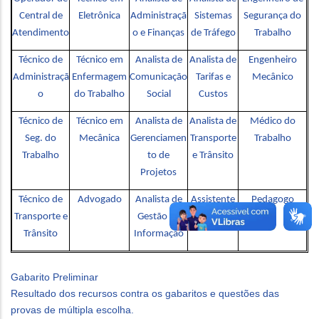
Central de
Eletrônica
Administraçã
Sistemas
Segurança do
Atendimento
o e Finanças
de Tráfego
Trabalho
Técnico de
Técnico em
Analista de
Analista de
Engenheiro
Administraçã
Enfermagem
Comunicação
Tarifas e
Mecânico
o
do Trabalho
Social
Custos
Técnico de
Técnico em
Analista de
Analista de
Médico do
Seg. do
Mecânica
Gerenciamen
Transporte
Trabalho
Trabalho
to de
e Trânsito
Projetos
Técnico de
Advogado
Analista de
Assistente
Pedagogo
Transporte e
Gestão da
Social
Trânsito
Informação
Gabarito Preliminar
Resultado dos recursos contra os gabaritos e questões das
provas de múltipla escolha.