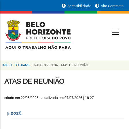
Pular
Portal
Acessibilidade
Alto Contraste
para
da
o
conteúdo
Prefeitura
O
principal
de
Belo
Horizonte
INÍCIO
-
BHTRANS
-
TRANSPARENCIA
-
ATAS DE REUNIÃO
Trilha
de
ATAS DE REUNIÃO
navegação
criado em
22/05/2025
- atualizado em
07/07/2026 | 18:27
2026