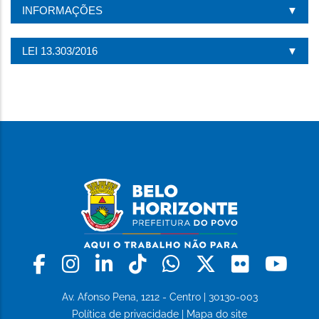
INFORMAÇÕES
LEI 13.303/2016
Facebook
Instagram
Linkedin
Tiktok
Whatsapp
X
Flickr
Yo
Av. Afonso Pena, 1212 - Centro | 30130-003
Política de privacidade
|
Mapa do site