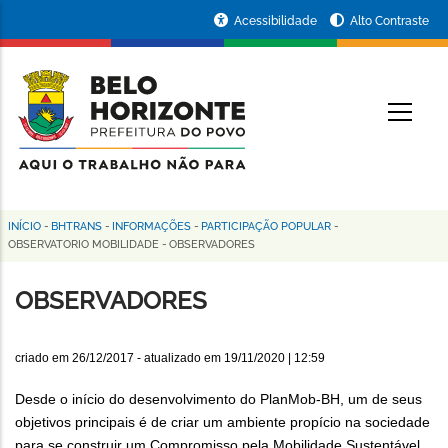
Pular
Portal
Acessibilidade
Alto Contraste
para
da
o
conteúdo
Prefeitura
O
principal
de
Belo
Horizonte
INÍCIO
-
BHTRANS
-
INFORMAÇÕES
-
PARTICIPAÇÃO POPULAR
-
Trilha
OBSERVATORIO MOBILIDADE
-
OBSERVADORES
de
OBSERVADORES
navegação
criado em
26/12/2017
- atualizado em
19/11/2020 | 12:59
Desde o início do desenvolvimento do PlanMob-BH, um de seus
objetivos principais é de criar um ambiente propício na sociedade
para se construir um Compromisso pela Mobilidade Sustentável,