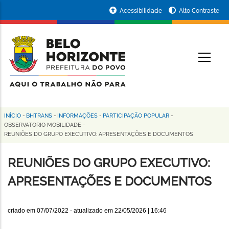
Pular
Portal
Acessibilidade
Alto Contraste
para
da
o
conteúdo
Prefeitura
O
principal
de
Belo
Horizonte
INÍCIO
-
BHTRANS
-
INFORMAÇÕES
-
PARTICIPAÇÃO POPULAR
-
Trilha
OBSERVATORIO MOBILIDADE
-
REUNIÕES DO GRUPO EXECUTIVO: APRESENTAÇÕES E DOCUMENTOS
de
navegação
REUNIÕES DO GRUPO EXECUTIVO:
APRESENTAÇÕES E DOCUMENTOS
criado em
07/07/2022
- atualizado em
22/05/2026 | 16:46