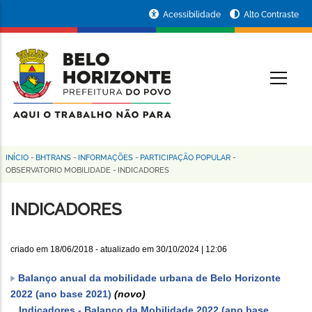
Pular
Portal
Acessibilidade
Alto Contraste
para
da
o
conteúdo
Prefeitura
O
principal
de
Belo
Horizonte
INÍCIO
-
BHTRANS
-
INFORMAÇÕES
-
PARTICIPAÇÃO POPULAR
-
Trilha
OBSERVATORIO MOBILIDADE
-
INDICADORES
de
INDICADORES
navegação
criado em
18/06/2018
- atualizado em
30/10/2024 | 12:06
Balanço anual da mobilidade urbana de Belo Horizonte
2022 (ano base 2021)
(novo)
Indicadores - Balanço da Mobilidade 2022 (ano base