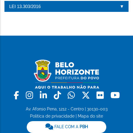
LEI 13.303/2016
Facebook
Instagram
Linkedin
Tiktok
Whatsapp
X
Flickr
Yo
Av. Afonso Pena, 1212 - Centro | 30130-003
Política de privacidade
|
Mapa do site
FALE COM A
PBH