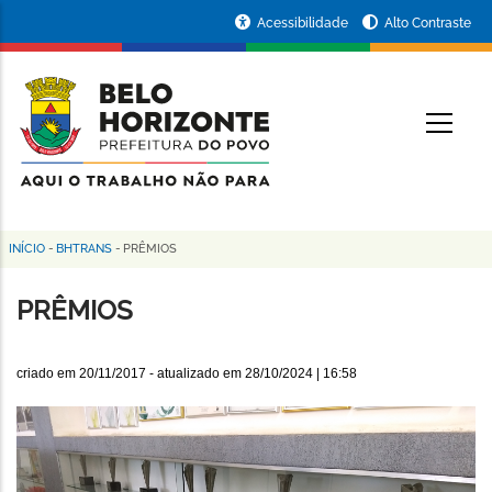
Pular
Portal
Acessibilidade
Alto Contraste
para
da
o
conteúdo
Prefeitura
O
principal
de
Belo
Horizonte
INÍCIO
-
BHTRANS
-
PRÊMIOS
Trilha
de
PRÊMIOS
navegação
criado em
20/11/2017
- atualizado em
28/10/2024 | 16:58