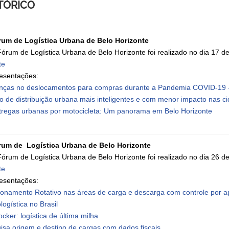
TÓRICO
rum de Logística Urbana de Belo Horizonte
Fórum de Logística Urbana de Belo Horizonte foi realizado no dia 17 
te
esentações:
ças no deslocamentos para compras durante a Pandemia COVID-19 -
to de distribuição urbana mais inteligentes e com menor impacto nas c
tregas urbanas por motocicleta: Um panorama em Belo Horizonte
rum de Logística Urbana de Belo Horizonte
Fórum de Logística Urbana de Belo Horizonte foi realizado no dia 26 
te
esentações:
ionamento Rotativo nas áreas de carga e descarga com controle por ap
ologística no Brasil
cker: logística de última milha
isa origem e destino de cargas com dados fiscais