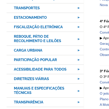
Nova 
TRANSPORTES
ESTACIONAMENTO
4º Fó
FISCALIZAÇÃO ELETRÔNICA
O 4º 
Convi
REBOQUE, PÁTIO DE
▶ Apr
RECOLHIMENTO E LEILÕES
Geraç
Contr
CARGA URBANA
Obser
PARTICIPAÇÃO POPULAR
ACESSIBILIDADE PARA TODOS
3º Fó
O 3º 
DIRETRIZES VIÁRIAS
Convi
▶ Apr
MANUAIS E ESPECIFICAÇÕES
TÉCNICAS
O jeit
Plano
TRANSPARÊNCIA
A Mot