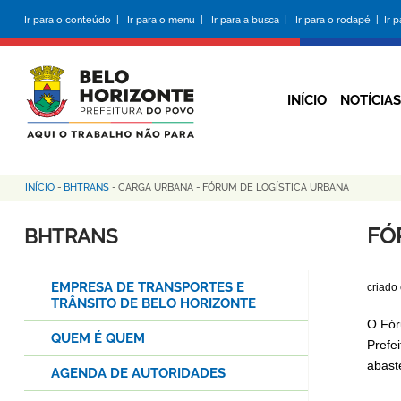
Pular
Ir para o conteúdo |
Ir para o menu |
Ir para a busca |
Ir para o rodapé |
Ir 
para
o
conteúdo
principal
INÍCIO
NOTÍCIAS
INÍCIO
-
BHTRANS
-
CARGA URBANA
-
FÓRUM DE LOGÍSTICA URBANA
Trilha
de
FÓ
BHTRANS
navegação
EMPRESA DE TRANSPORTES E
criado
TRÂNSITO DE BELO HORIZONTE
O Fór
QUEM É QUEM
Prefe
abast
AGENDA DE AUTORIDADES