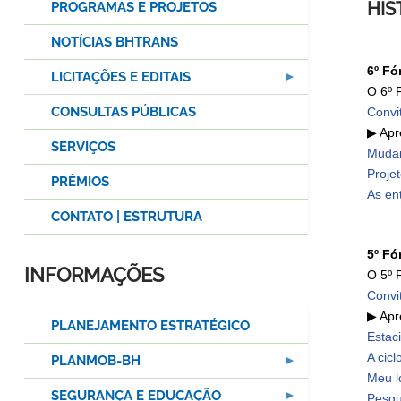
HIS
PROGRAMAS E PROJETOS
NOTÍCIAS BHTRANS
6º Fó
LICITAÇÕES E EDITAIS
O 6º 
CONSULTAS PÚBLICAS
Convi
▶ Apr
SERVIÇOS
Mudan
Proje
PRÊMIOS
As en
CONTATO | ESTRUTURA
5º Fó
INFORMAÇÕES
O 5º 
Convi
▶ Apr
PLANEJAMENTO ESTRATÉGICO
Estac
A cicl
PLANMOB-BH
Meu lo
SEGURANÇA E EDUCAÇÃO
Pesqu