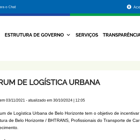
Portal
para o Chat
Ace
da
Prefeitura
ESTRUTURA DE GOVERNO
SERVIÇOS
TRANSPARÊNCI
Navegação
de
Principal
Belo
Horizonte
RUM DE LOGÍSTICA URBANA
 em
03/11/2021
- atualizado em
30/10/2024 | 12:05
um de Logística Urbana de Belo Horizonte tem o objetivo de incentivar 
itura de Belo Horizonte / BHTRANS, Profissionais do Transporte de Ca
ecimento.