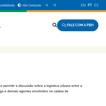
−
+
A
A
EN
PT
ES
ssibilidade
Alto Contraste
FALE COM A PBH
A
e permitir a discussão sobre a logística urbana entre a
rga e demais agentes envolvidos na cadeia de