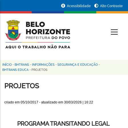
Pular
Portal
Acessibilidade
Alto Contraste
para
da
o
conteúdo
Prefeitura
O
principal
de
Belo
Horizonte
INÍCIO
-
BHTRANS
-
INFORMAÇÕES
-
SEGURANÇA E EDUCAÇÃO
-
Trilha
BHTRANS EDUCA
-
PROJETOS
de
PROJETOS
navegação
criado em
05/10/2017
- atualizado em
30/03/2026 | 16:22
PROGRAMA TRANSITANDO LEGAL