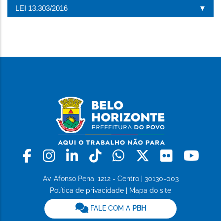
LEI 13.303/2016
Facebook
Instagram
Linkedin
Tiktok
Whatsapp
X
Flickr
Yo
Av. Afonso Pena, 1212 - Centro | 30130-003
Política de privacidade
|
Mapa do site
FALE COM A
PBH