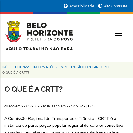
Pular
Portal
Acessibilidade
Alto Contraste
para
da
o
conteúdo
Prefeitura
O
principal
de
Belo
Horizonte
INÍCIO
-
BHTRANS
-
INFORMAÇÕES
-
PARTICIPAÇÃO POPULAR
-
CRTT
-
Trilha
O QUE É A CRTT?
de
O QUE É A CRTT?
navegação
criado em
27/05/2019
- atualizado em
22/04/2025 | 17:31
A Comissão Regional de Transportes e Trânsito - CRTT é a
instância de participação popular regional de caráter consultivo,
sugestivo, opinativo e informativo do sistema de transporte e