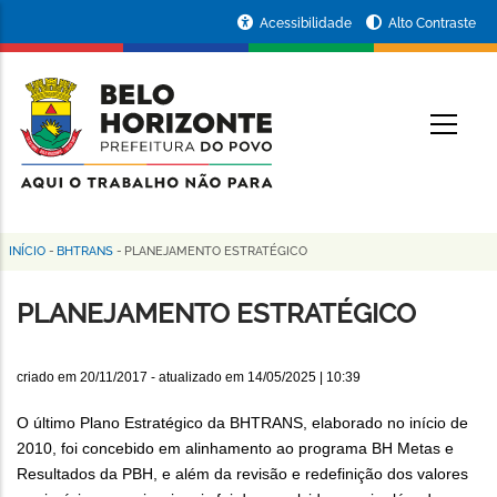
Pular
Portal
Acessibilidade
Alto Contraste
para
da
o
conteúdo
Prefeitura
O
principal
de
Belo
Horizonte
INÍCIO
-
BHTRANS
-
PLANEJAMENTO ESTRATÉGICO
Trilha
de
PLANEJAMENTO ESTRATÉGICO
navegação
criado em
20/11/2017
- atualizado em
14/05/2025 | 10:39
O último Plano Estratégico da BHTRANS, elaborado no início de
2010, foi concebido em alinhamento ao programa BH Metas e
Resultados da PBH, e além da revisão e redefinição dos valores