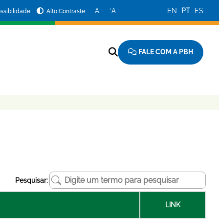
−
+
A
A
EN
PT
ES
ssibilidade
Alto Contraste
FALE COM A PBH
Pesquisar:
LINK