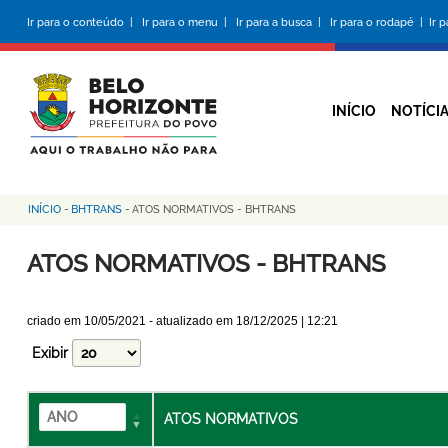
Pular
Ir para o conteúdo |
Ir para o menu |
Ir para a busca |
Ir para o rodapé |
Ir 
para
o
conteúdo
principal
INÍCIO
NOTÍCI
INÍCIO
-
BHTRANS
-
ATOS NORMATIVOS - BHTRANS
Trilha
de
ATOS NORMATIVOS - BHTRANS
navegação
criado em
10/05/2021
- atualizado em
18/12/2025 | 12:21
Exibir
ATOS NORMATIVOS