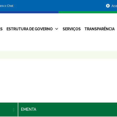
Portal
para o Chat
Ace
da
Prefeitura
AS
ESTRUTURA DE GOVERNO
SERVIÇOS
TRANSPARÊNCIA
Navegação
de
Principal
Belo
Horizonte
EMENTA