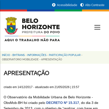
Pular
Portal
Acessibilidade
Alto Contraste
para
da
o
conteúdo
Prefeitura
O
principal
de
Belo
Horizonte
INÍCIO
-
BHTRANS
-
INFORMAÇÕES
-
PARTICIPAÇÃO POPULAR
-
Trilha
OBSERVATORIO MOBILIDADE
-
APRESENTAÇÃO
de
APRESENTAÇÃO
navegação
criado em
14/12/2017
- atualizado em
21/05/2026 | 15:57
O Observatório da Mobilidade Urbana de Belo Horizonte -
ObsMob-BH foi criado pelo
DECRETO Nº 15.317
, do dia 3 de
Setembro de 2013, com o objetivo de “realizar, com base em