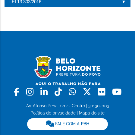
LEI 13.303/2016
Facebook
Instagram
Linkedin
Tiktok
Whatsapp
X
Flickr
Yo
Av. Afonso Pena, 1212 - Centro | 30130-003
Política de privacidade
|
Mapa do site
FALE COM A
PBH