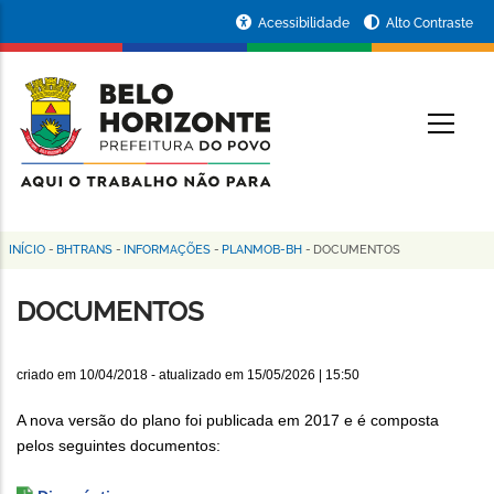
Pular
Portal
Acessibilidade
Alto Contraste
para
da
o
conteúdo
Prefeitura
O
principal
de
Belo
Horizonte
INÍCIO
-
BHTRANS
-
INFORMAÇÕES
-
PLANMOB-BH
-
DOCUMENTOS
Trilha
de
DOCUMENTOS
navegação
criado em
10/04/2018
- atualizado em
15/05/2026 | 15:50
A nova versão do plano foi publicada em 2017 e é composta
pelos seguintes documentos: