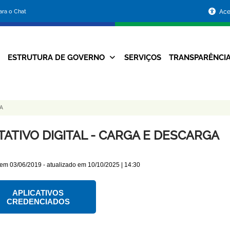
Portal
para o Chat
Ace
da
Prefeitura
ESTRUTURA DE GOVERNO
SERVIÇOS
TRANSPARÊNCI
Navegação
de
Principal
Belo
A
Horizonte
TATIVO DIGITAL - CARGA E DESCARGA
 em
03/06/2019
- atualizado em
10/10/2025 | 14:30
APLICATIVOS
CREDENCIADOS