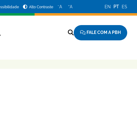
−
+
A
A
EN
PT
ES
ssibilidade
Alto Contraste
FALE COM A PBH
A