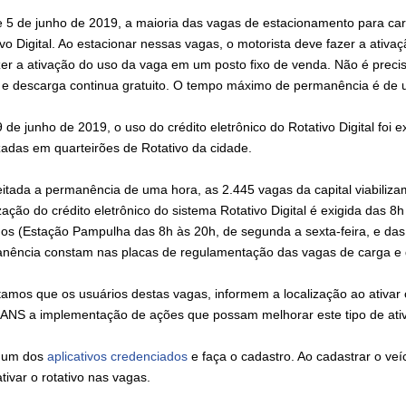
 5 de junho de 2019, a maioria das vagas de estacionamento para ca
vo Digital. Ao estacionar nessas vagas, o motorista deve fazer a ativaç
zer a ativação do uso da vaga em um posto fixo de venda. Não é preci
 e descarga continua gratuito. O tempo máximo de permanência é de
 de junho de 2019, o uso do crédito eletrônico do Rotativo Digital fo
izadas em quarteirões de Rotativo da cidade.
itada a permanência de uma hora, as 2.445 vagas da capital viabiliza
ização do crédito eletrônico do sistema Rotativo Digital é exigida das 
os (Estação Pampulha das 8h às 20h, de segunda a sexta-feira, e das
nência constam nas placas de regulamentação das vagas de carga e 
tamos que os usuários destas vagas, informem a localização ao ativar o
NS a implementação de ações que possam melhorar este tipo de ativ
 um dos
aplicativos credenciados
e faça o cadastro. Ao cadastrar o veí
tivar o rotativo nas vagas.