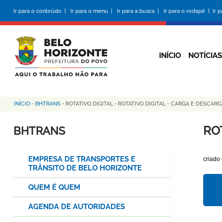
Pular
Ir para o conteúdo |
Ir para o menu |
Ir para a busca |
Ir para o rodapé |
Ir 
para
o
conteúdo
principal
INÍCIO
NOTÍCIAS
INÍCIO
-
BHTRANS
-
ROTATIVO DIGITAL
-
ROTATIVO DIGITAL - CARGA E DESCARG
Trilha
de
RO
BHTRANS
navegação
EMPRESA DE TRANSPORTES E
criado
TRÂNSITO DE BELO HORIZONTE
QUEM É QUEM
AGENDA DE AUTORIDADES