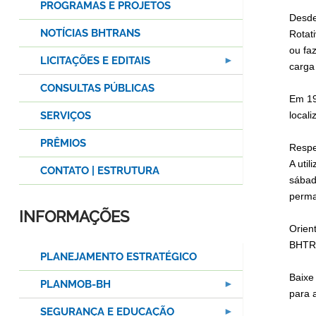
PROGRAMAS E PROJETOS
Desde
NOTÍCIAS BHTRANS
Rotati
ou fa
LICITAÇÕES E EDITAIS
carga
CONSULTAS PÚBLICAS
Em 19
SERVIÇOS
local
PRÊMIOS
Respe
A util
CONTATO | ESTRUTURA
sábad
perma
INFORMAÇÕES
Orien
BHTRA
PLANEJAMENTO ESTRATÉGICO
Baixe
PLANMOB-BH
para a
SEGURANÇA E EDUCAÇÃO